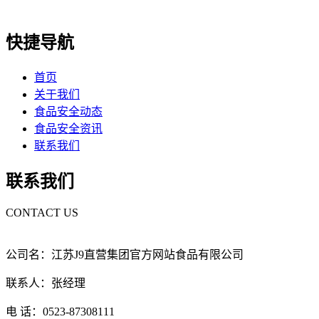
快捷导航
首页
关于我们
食品安全动态
食品安全资讯
联系我们
联系我们
CONTACT US
公司名：江苏J9直营集团官方网站食品有限公司
联系人：张经理
电 话：0523-87308111