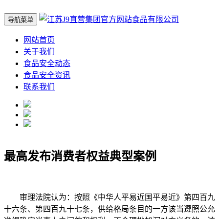
导航菜单
网站首页
关于我们
食品安全动态
食品安全资讯
联系我们
最高发布消费者权益典型案例
审理法院认为：按照《中华人平易近国平易近》第四百九
十六条、第四百九十七条，供给格局条目的一方该当遵照公允