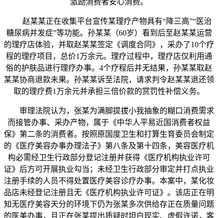
激励消费者安心消费。
赵某某正在收集平台宣传某理疗产物具有“降三高”“医治
糖尿病并发症”等功能。孙某某（60岁）看到后至赵某某运营
的理疗店体验，并取赵某某签定《调度合同》，采办了10个疗
程的理疗项目，总价1万余元。理疗过程中，理疗店仅利用通
俗的护肤品进行理疗办事。4个疗程后并无结果，孙某某取赵
某某协商退款未果。孙某某诉至法院，请求判令赵某某退还领
取的理疗费1万余元并承担三倍价款的赏罚性补偿义务。
审理法院认为，张某为满脚提拔小我抽象的糊口消费需求
而接管办事、采办产物，属于《中华人平易近国消费者权益
保》第二条的消费者。按照原国度卫生和打算生育委员会制定
的《医疗美容办事办理法子》第八条及第十四条，美容医疗机
构必需经卫生行政部分登记注册并获得《医疗机构执业许可
证》后方可开展执业勾当；未经卫生行政部分审定并打点执业
注册手续的人员不得处置医疗美容诊疗办事。本案中，某化妆
品店未经登记注册且无《医疗机构执业许可证》。该店正在明
知无医疗美容天分的环境下仍为张某多次供给存正在质量问题
的医美办事，且正在张某提出质疑时坦白现实、虚假许诺，客