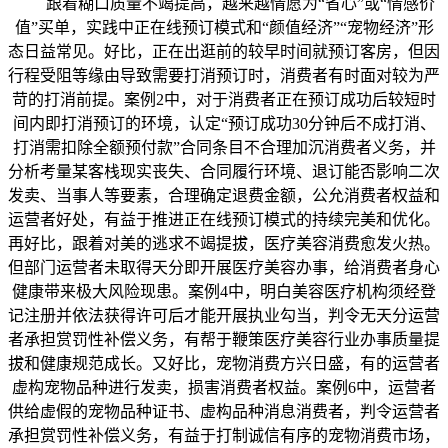
跟着糊口质量不竭提高，越来越情愿为“省心”或“情感价
值”买单，实践中正在线预订模式和“颜值经济”“宠物经济”形
态日益常见。好比，正在出逛前的较早时间就预订客房，但因
行程受阻等缘由导致需要打消预订时，消费者有时面对较为严
苛的打消前提。案例2中，对于消费者正在预订成功后较短时
间内即打消预订的环境，认定“预订成功30分钟后不成打消、
打消需扣除全额预付款”合同条目不合理加沉消费者义务，并
分析考量某客栈现实丧失、合同履行环境、退订能否影响二次
发卖、当事人等要素，合理确定退费金额，公允消费者权益和
运营者好处，有益于推进正在线预订模式的持续完美和优化。
再好比，跟着对美的逃求不竭提拔，医疗美容消费愈发火热。
但部门运营者未取得天分即开展医疗美容办事，给消费者身心
健康带来极大风险现患。案例4中，明白美容医疗机构须经登
记注册并依法获得许可后才能开展执业勾当，判令无天分运营
者承担赏罚性补偿义务，有帮于鞭策医疗美容行业办事质量提
拔和健康规范成长。又好比，宠物消费方兴日盛，有的运营者
虚构宠物品种进行发卖，损害消费者权益。案例6中，运营者
供给虚假的宠物品种证书、虚构品种消息消费者，判令运营者
承担赏罚性补偿义务，有益于打制诚信有序的宠物消费市场，