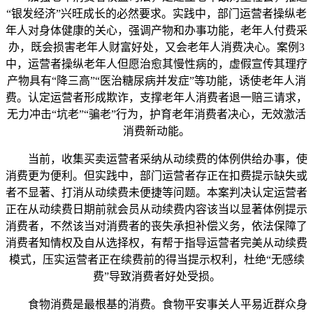
“银发经济”兴旺成长的必然要求。实践中，部门运营者操纵老
年人对身体健康的关心，强调产物和办事功能，老年人付费采
办，既会损害老年人财富好处，又会老年人消费决心。案例3
中，运营者操纵老年人但愿治愈其慢性病的，虚假宣传其理疗
产物具有“降三高”“医治糖尿病并发症”等功能，诱使老年人消
费。认定运营者形成欺诈，支撑老年人消费者退一赔三请求，
无力冲击“坑老”“骗老”行为，护育老年消费者决心，无效激活
消费新动能。
当前，收集买卖运营者采纳从动续费的体例供给办事，使
消费更为便利。但实践中，部门运营者存正在扣费提示缺失或
者不显著、打消从动续费未便捷等问题。本案判决认定运营者
正在从动续费日期前就会员从动续费内容该当以显著体例提示
消费者，不然该当对消费者的丧失承担补偿义务，依法保障了
消费者知情权及自从选择权，有帮于指导运营者完美从动续费
模式，压实运营者正在续费前的得当提示权利，杜绝“无感续
费”导致消费者好处受损。
食物消费是最根基的消费。食物平安事关人平易近群众身