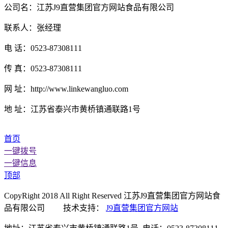
公司名：江苏J9直营集团官方网站食品有限公司
联系人：张经理
电 话：0523-87308111
传 真：0523-87308111
网 址：http://www.linkewangluo.com
地 址：江苏省泰兴市黄桥镇通联路1号
首页
一键拨号
一键信息
顶部
CopyRight 2018 All Right Reserved 江苏J9直营集团官方网站食
品有限公司 技术支持：
J9直营集团官方网站