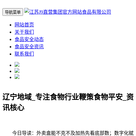
导航菜单
网站首页
关于我们
食品安全动态
食品安全资讯
联系我们
辽宁地域_专注食物行业鞭策食物平安_资
讯核心
今日导读：外卖盒能不克不及加热先看底部数；数字化赋