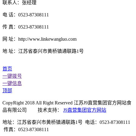
联系人：张经理
电 话：0523-87308111
传 真：0523-87308111
网 址：http://www.linkewangluo.com
地 址：江苏省泰兴市黄桥镇通联路1号
首页
一键拨号
一键信息
顶部
CopyRight 2018 All Right Reserved 江苏J9直营集团官方网站食
品有限公司 技术支持：
J9直营集团官方网站
地址：江苏省泰兴市黄桥镇通联路1号 电话：0523-87308111
传真：0523-87308111