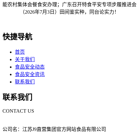
能农村集体会餐食安办理；广东召开特食平安专项步履推进会
（2026年7月3日）田间鉴实种，同台论实力！
快捷导航
首页
关于我们
食品安全动态
食品安全资讯
联系我们
联系我们
CONTACT US
公司名：江苏J9直营集团官方网站食品有限公司