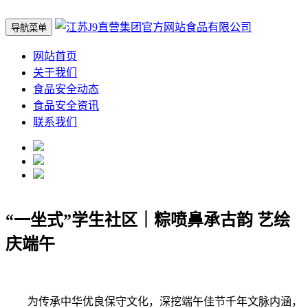
导航菜单
网站首页
关于我们
食品安全动态
食品安全资讯
联系我们
“一坐式”学生社区｜粽喷鼻承古韵 艺绘
庆端午
为传承中华优良保守文化，深挖端午佳节千年文脉内涵，