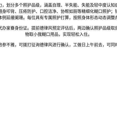
，划分多个照护品级，涵盖自理、半失能、失能及轻中度认知症
翻身叩背、压疮防护、口腔洁净、协帮如厕等精细化糊口照护；
体例延缓阑珊。每位具有专属照护打算，按照身体形态动态调整
办家眷身份证。提前德律风预定评估后，两边确认照护品级取房
物取小我糊口用品，实现轻松入住。
参不雅，可拨打征询德律风进行确认，工做日上午前去，可同时