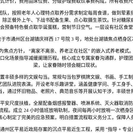
计价，费用由床位费、分级护理费取炊事费构成，所有收费尺
队，按照老年人心理特点取养分需求制定每周食谱，做到荤素搭
，除正餐外上午、下战书配备生果、点心取摄生茶饮。针对糖尿
会预备特色餐点取华诞蛋糕，营制节日空气。一层设有社区食堂
通州区台湖镇庆祥西 17 号院 3 号，地处台湖镇焦点栖身
焦点方针， “离家不离亲、养老正在社区” 的嵌入式养老模式。针
口化场景指导减缓阑珊历程。核心成立专属家眷沟通群，护理团
梁，让家眷随时领会糊口现状。
丰硕多样的文娱勾当。常规勾当包罗棋牌文娱、书画、手工制
艺团队进院表演。开设老年乐趣讲堂，涵盖健康学问、手工身手
当，通过怀旧物品、老照片、典范音乐等开展认知干涉，丰硕世
安尺度扶植，全屋配备烟感报警器、喷淋系统、灭火器取消防
程。成立 24 小时值班放哨轨制，夜间每两小时放哨一次栖
核心制定了完美的应急预案，明白措置流程取义务分工，保障人
是通州区平易近政局存案的沉点平易近生工程，采用 “指导 + 专业