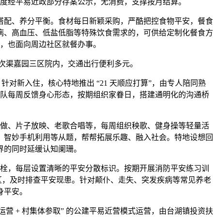
度经平易近政部分存案公示，无消费，支撑按月结算。
配、养分平衡。食材每日新颖采购，严酷把控食物平安，餐食
病、高血压、低盐低脂等特殊饮食需求的，可供给定制化餐食方
，也面向周边社区就餐办事。
区次渠嘉园三区院内，交通出行便利多元。
对新入住，核心特地推出 “21 天顺应打算”，由专人陪同熟
队每周反馈身心形态，按期组织家眷日，搭建通明化的沟通桥
做、片子放映、老歌合唱等，每周组织秧歌、健身操等轻量活
、智妙手机利用等从题，帮帮拓展乐趣、融入社会。特地设想回
界的同时延缓认知阑珊。
栓，每层设置清晰的平安分散标识。按期开展消防平安练习训
身区，及时排查平安现患。针对颠仆、走失、突发疾病等常见养老
身平安。
运营 + 村集体参取” 的公建平易近营模式运营，由台湖镇投资扶