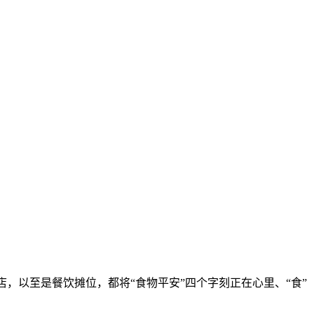
以至是餐饮摊位，都将“食物平安”四个字刻正在心里、“食”