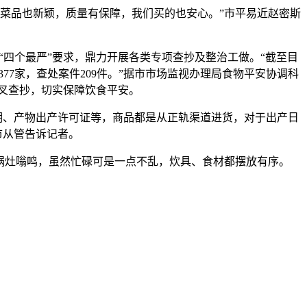
菜品也新颖，质量有保障，我们买的也安心。”市平易近赵密斯
四个最严”要求，鼎力开展各类专项查抄及整治工做。“截至目
377家，查处案件209件。”据市市场监视办理局食物平安协调科
叉查抄，切实保障饮食平安。
、产物出产许可证等，商品都是从正轨渠道进货，对于出产日
市从管告诉记者。
锅灶嗡鸣，虽然忙碌可是一点不乱，炊具、食材都摆放有序。