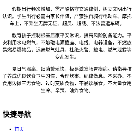
假期出行频次增加，需严酷恪守交通律例，树立文明出行
认识。学生出行必需由家长伴随，严禁独自骑行电动车、摩托
车上，不乘坐无牌无证、超员、超载、不法营运车辆。
教育孩子控制根基居家平安常识，提高风险防备能力。平
安利用水电燃气，不触碰电源插座、电线、电器设备，不燃放
易燃易爆物品，远离燃气灶具，杜绝火警、触电、燃气泄露等
变乱发生。
夏日气温高、细菌繁殖快，极易激发肠胃疾病。请指导孩
子养成优良饮食卫生习惯，合理炊事、纪律做息。不采办、不
食用边摊三无食物、过时变质食物，不暴饮暴食，不大量食用
生冷、辛辣、油炸食物。
快捷导航
首页