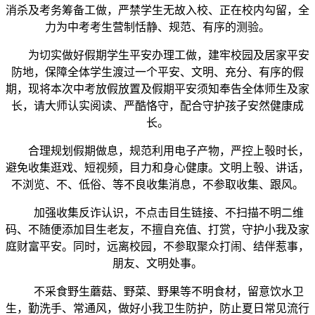
消杀及考务筹备工做，严禁学生无故入校、正在校内勾留，全
力为中考考生营制恬静、规范、有序的测验。
为切实做好假期学生平安办理工做，建牢校园及居家平安
防地，保障全体学生渡过一个平安、文明、充分、有序的假
期，现将本次中考放假放置及假期平安须知奉告全体师生及家
长，请大师认实阅读、严酷恪守，配合守护孩子安然健康成
长。
合理规划假期做息，规范利用电子产物，严控上彀时长，
避免收集逛戏、短视频，目力和身心健康。文明上彀、讲话，
不浏览、不、低俗、等不良收集消息，不参取收集、跟风。
加强收集反诈认识，不点击目生链接、不扫描不明二维
码、不随便添加目生老友，不擅自充值、打赏，守护小我及家
庭财富平安。同时，远离校园，不参取聚众打闹、结伴惹事，
朋友、文明处事。
不采食野生蘑菇、野菜、野果等不明食材，留意饮水卫
生，勤洗手、常通风，做好小我卫生防护，防止夏日常见流行