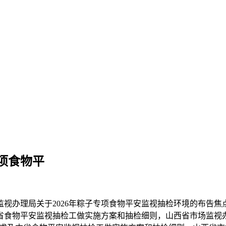
项食物平
办理局关于2026年粽子专项食物平安监视抽检环境的布告焦
省食物平安监视抽检工做实施方案和抽检细则，山西省市场监视办