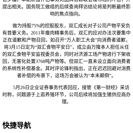
提出相关。国务院工做组的后续查询拜访结论将是判断最终影
响的焦点指向。
做为持股75%的控股股东，双汇成长对子公司产物平安负
有首要义务。2011年瘦肉精事务后，双汇的应对办法次要集中
正在道歉和产物召回，如召开“万人职工大会”向消费者道歉，
将3月15日定为“双汇食物平安日”，成立由万隆本人担任从任
的双汇食物平安监视委员会，同时对济源工场产物进行下架收
回，无害化处置3768吨产物等。但双汇一直未设立面向消费者
的系统性补偿基金。其时评论锋利指出，正在迟迟回避对消费
者补偿的布景下，这场万会被认为“本末颠倒”。
5月26日企业证券事务代表回应，接管《第一财经》采访
时称，问题源于上逛养殖环节，公司后续将加强生猪供应商办
理。
快捷导航