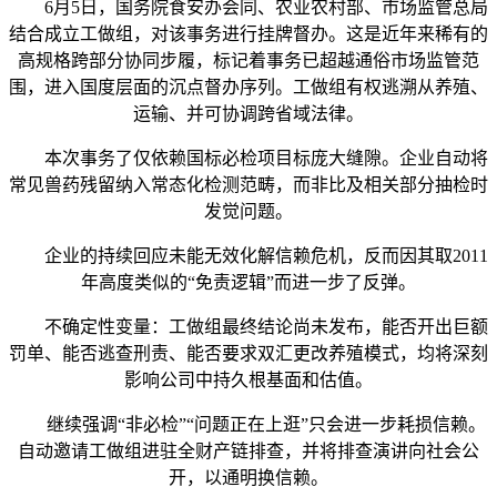
6月5日，国务院食安办会同、农业农村部、市场监管总局
结合成立工做组，对该事务进行挂牌督办。这是近年来稀有的
高规格跨部分协同步履，标记着事务已超越通俗市场监管范
围，进入国度层面的沉点督办序列。工做组有权逃溯从养殖、
运输、并可协调跨省域法律。
本次事务了仅依赖国标必检项目标庞大缝隙。企业自动将
常见兽药残留纳入常态化检测范畴，而非比及相关部分抽检时
发觉问题。
企业的持续回应未能无效化解信赖危机，反而因其取2011
年高度类似的“免责逻辑”而进一步了反弹。
不确定性变量：工做组最终结论尚未发布，能否开出巨额
罚单、能否逃查刑责、能否要求双汇更改养殖模式，均将深刻
影响公司中持久根基面和估值。
继续强调“非必检”“问题正在上逛”只会进一步耗损信赖。
自动邀请工做组进驻全财产链排查，并将排查演讲向社会公
开，以通明换信赖。