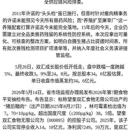
全供应链风险排查。
2011年许诺的“头头检”虽已施行，但昔时针对瘦肉精事务
的许诺未能预见今天所有兽药风险；而“养殖扩至屠宰厂”这一
养殖配套打算许诺迄今未能完全落地。15年后的今天，企业仍
需建立对全品类兽药残留的系统性防控系统，本次应拿出可量
化、可核查的整改方案，如明白自摄生猪占比提拔时间表、所
有批次兽残检测项目扩项清单等，并纳入年度社会义务演讲接
管监视。
5月26日，双汇成长股价低开低走，盘中跌幅一度跨越
5%，最终收跌3。9%至24。8元。按总股本34。6亿股估算，
单日收盘市值蒸发约34。6亿元。
2026年5月14日，省市场监视办理局发布2026年第7期食物
平安抽检布告。布告显示：标称望奎双汇食物无限公司出产的
“猪后鞧肉”（出产日期2025年8月27日），林可霉素检出值为
7。70×10μg/kg，超出国度尺度（≤200μg/kg）38。5倍。望奎
双汇食物无限公司为（000895）的控股子公司。2025年，该子
公司实现停业收入14。18亿元，净利润7249。59万元，是双汇