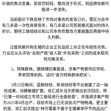
价值的焦点变量。若惩罚较轻、整改流于形式，则品牌信赖可
能进一步流失。
当前股价下跌反映了市场对事务的发急订价。需区分此中
有几多是一次性商誉丧失，有几多是公司贸易模式面对的持久
折价。期待工做组结论和公司本色性整改方案披露后再做中持
久判断。
过度依赖外购生猪的企业正在品控上存正在布局性劣势。
行业应从头评估“全财产链”投入取“外包采购”之间的成本取风
险均衡关系。
2。特殊群体。据磅礴旧事报道，涉事产物曾供应学校、
养老院等机构，诘问“谁为特殊群体把关”。
5月25日晚间，蓝鲸财经、新浪财经等平台披露了这一抽
检成果，动静敏捷扩散。双汇成长当天即做出初次回应，称
“已第一时间成立专项工做组进行全面核查”，并强调涉事产物
为2025年8月出产，目前市场上已无该批次产物畅通。更主要
的是，双汇初次提出“林可霉素不属于生猪屠宰环节肉品出厂