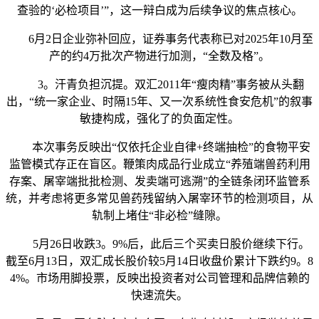
查验的‘必检项目’”，这一辩白成为后续争议的焦点核心。
6月2日企业弥补回应，证券事务代表称已对2025年10月至
产的约4万批次产物进行加测，“全数及格”。
3。汗青负担沉提。双汇2011年“瘦肉精”事务被从头翻
出，“统一家企业、时隔15年、又一次系统性食安危机”的叙事
敏捷构成，强化了的负面定性。
本次事务反映出“仅依托企业自律+终端抽检”的食物平安
监管模式存正在盲区。鞭策肉成品行业成立“养殖端兽药利用
存案、屠宰端批批检测、发卖端可逃溯”的全链条闭环监管系
统，并考虑将更多常见兽药残留纳入屠宰环节的检测项目，从
轨制上堵住“非必检”缝隙。
5月26日收跌3。9%后，此后三个买卖日股价继续下行。
截至6月13日，双汇成长股价较5月14日收盘价累计下跌约9。8
4%。市场用脚投票，反映出投资者对公司管理和品牌信赖的
快速流失。