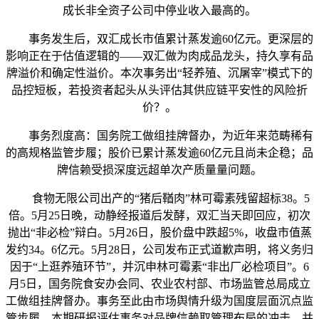
成长非全资子公司中停业收入最高的。
事务发生后，双汇成长市值累计蒸发逾60亿元。更深层的
影响正在于估值逻辑的——双汇做为肉成品龙头，持久享有品
牌溢价和确定性溢价。本次事务出“轻养殖、沉屠宰”模式下的
品控短板，若投资者起头从头评估其供应链平安性的风险折
价？。
事务烈度高：国务院工做组挂牌督办，为近年来范畴稀有
的高规格监管步履；股价已累计蒸发逾60亿元且尚未企稳；品
牌信赖受损深度远超单次产质量量问题。
食物无限公司出产的“猪后鞧肉”林可霉素残留超标38。5
倍。5月25日晚，动静经报道后发酵，双汇当天即回应，初次
抛出“非必检”辩白。5月26日，股价盘中跌超5%，收盘市值蒸
发约34。6亿元。5月28日，公司发布正式道歉声明，将义务归
因于“上逛养殖环节”，并沉申林可霉素“非出厂必检项目”。6
月5日，国务院食安办会同、农业农村部、市场监管总局成立
工做组挂牌督办。事务至此由市场舆情升级为国度层面沉点监
管步履。本期研报评估事务对品牌信赖取管理布局的冲击，并