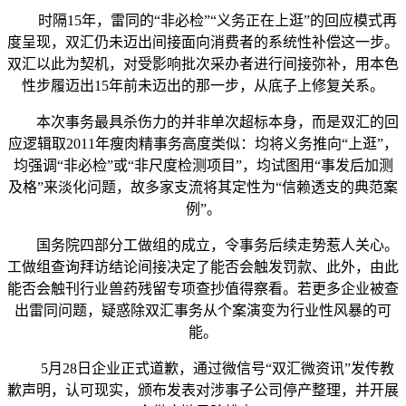
时隔15年，雷同的“非必检”“义务正在上逛”的回应模式再
度呈现，双汇仍未迈出间接面向消费者的系统性补偿这一步。
双汇以此为契机，对受影响批次采办者进行间接弥补，用本色
性步履迈出15年前未迈出的那一步，从底子上修复关系。
本次事务最具杀伤力的并非单次超标本身，而是双汇的回
应逻辑取2011年瘦肉精事务高度类似：均将义务推向“上逛”，
均强调“非必检”或“非尺度检测项目”，均试图用“事发后加测
及格”来淡化问题，故多家支流将其定性为“信赖透支的典范案
例”。
国务院四部分工做组的成立，令事务后续走势惹人关心。
工做组查询拜访结论间接决定了能否会触发罚款、此外，由此
能否会触刊行业兽药残留专项查抄值得察看。若更多企业被查
出雷同问题，疑惑除双汇事务从个案演变为行业性风暴的可
能。
5月28日企业正式道歉，通过微信号“双汇微资讯”发传教
歉声明，认可现实，颁布发表对涉事子公司停产整理，并开展