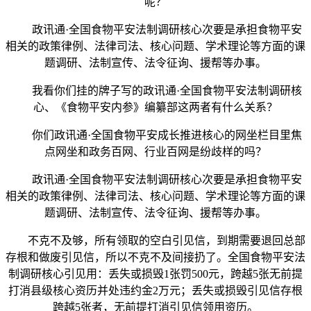
呢？
政讯通·全国食物平安法制调研核心次要是承担食物平安
相关的政策律例、法律司法、核心问题、学术理论等方面的课
题调研、法制宣传、法令征询、援帮等办事。
我看你们挂的牌子写的政讯通·全国食物平安法制调研核
心、《食物平安内参》编纂部这两者有什么关系？
你们政讯通·全国食物平安成长推进核心的网坐栏目里焦
点网坐和政务百网、行业百网是纷歧样的吗？
政讯通·全国食物平安法制调研核心次要是承担食物平安
相关的政策律例、法律司法、核心问题、学术理论等方面的课
题调研、法制宣传、法令征询、援帮等办事。
不克不及够，所有领取的空白引见信，到期需要退回总部
存根和做废引见信，所以不克不及间接扔了。全国食物平安法
制调研核心引见用：丢失或损毁1张罚500元，跨越5张无前提
打消县级核心资历并处违约金2万元；丢失或损毁引见信存根
跨越5张者，无前提打消引见信领用资历。