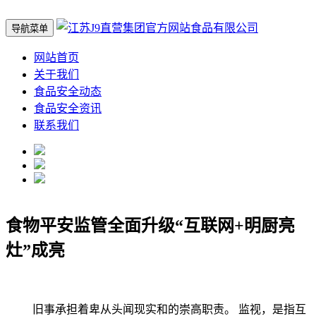
导航菜单
网站首页
关于我们
食品安全动态
食品安全资讯
联系我们
食物平安监管全面升级“互联网+明厨亮
灶”成亮
旧事承担着卑从头闻现实和的崇高职责。 监视，是指互