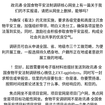
政讯通·全国食物平安法制调研核心网坐上有一篇关于我
们的不实报道，请把从网坐上删掉，能够吗？
为确保《看法》的无效实施，要求各级党委和高度注沉食
物平安工做，加强组织带领，明白义务分工，确保各项监管办
法落到实处。同时，激励社会积极参取食物平安监视，构成全
社会共治共享的优良空气。
调研员可自从申请全国、省、地级市三个工做范畴，为便
利开展工做，一般选择持久栖身地、户籍所正在地或者意欲开
展工做的地域。
！您好，起首需要将电子版材料拾掇好发送到政讯通·全
国食物平安法制调研核心微信上ZXT-qgjtfzdyzx。同时写一封
求帮信或举报信，信里的内容要包含：你是谁、你要赞扬谁、
按照时间线索论述发生了什么事、供给响应的、和您的。
焦点网坐不是项目官网，项目官网是项目门户网，焦点网
坐是项目标功能性网坐。食物平安调研网不是政讯通·全国食
物平安项目标项目官网，是这个项目此中的一个焦点网坐。