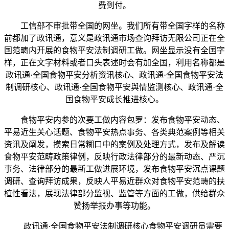
费到付。
工信部不审批带全国的网坐。我们所有带全国字样的名称
前都加了政讯通，意义是政讯通市场查询拜访无限公司正在全
国范畴内开展的食物平安法制调研工做。网坐显示没有全国字
样，正在文字材料或者口头表述时会有加全国，利用名称都是
政讯通·全国食物平安分析资讯核心、政讯通·全国食物平安法
制调研核心、政讯通·全国食物平安舆情监测核心、政讯通·全
国食物平安成长推进核心。
食物平安内参的次要工做内容包罗：发布食物平安动态、
平易近生关心话题、食物平安热点事务、各类典范案例等相关
资讯及阐发，摸索日常糊口中的案例及处理方式，发布及解读
食物平安范畴政策律例，反映行政法律部分的最新动态、严沉
事务、法律部分的最新工做进展环境，发布食物平安沉点课题
调研、查询拜访成果，反映人平易近群众对食物平安范畴的扶
植性看法，展现法律部分监视、监管等方面的工做，供给群众
赞扬举报办事等功能。
政讯通·全国食物平安法制调研核心食物平安调研员需要