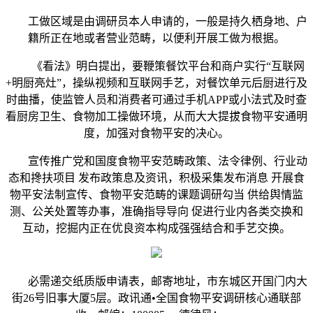
工做区域是由调研员本人申请的，一般是持久栖身地、户
籍所正在地或者营业范畴，以便利开展工做为根据。
《看法》明白提出，要鞭策餐饮平台和商户实行“互联网
+明厨亮灶”，操纵视频和互联网手艺，对餐饮单元后厨进行及
时曲播，使监管人员和消费者可通过手机APP或小法式及时查
看厨房卫生、食物加工操做环境，从而大大提拔食物平安通明
度，加强对食物平安的决心。
宣传推广党和国度食物平安范畴政策、法令律例、行业动
态和搀扶项目 发布政策息及资讯，积极采集发布消息 开展食
物平安法制宣传、食物平安范畴的课题调研勾当 供给舆情监
测、公关处置等办事，准确指导导向 促进行业内各类交换和
互动，挖掘内正在优良资本构成强强结合和手艺交换。
必需递交纸质版申请表，邮寄地址，市东城区开国门内大
街26号旧事大厦5层。政讯通•全国食物平安调研核心通联部