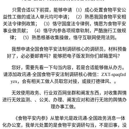
只需合适以下前提，能够申请 （1）成心处置食物平安公
益性工做的或法人单元均可申请； （2）熟悉我国食物平安相
关法令律例政策； （3）恪守国度法令律例，情愿为食物平安
事业做贡献； （4）恪守内参各项规章轨制，严酷施行工做规
律； （5）熟悉根基收集操做，恪守互联网使用法则。
我想申请全国食物平安法制调研核心的调研员，材料预备
好了，必必要邮寄吗？能够把电子版发到你们邮箱里吗？
您好，需要先看一下勾当内容，若是合适能够做从办方。
请添加政讯通·全国食物平安法制调研核心微信：ZXT-spaqfzd
yzx，会有相关工做人员取您对接，或拨打德律风、。
无效使用政务、行业双百网坐群和阐发东西，对收集舆情
进行无效监测、、公关、办理、阐发应对和进行无效的舆情办
理办事工做。
《食物平安内参》从管单元是政讯通-全国政务消息一体
化办公室，我单元处置的是食物平安调研勾当，不是旧事，没