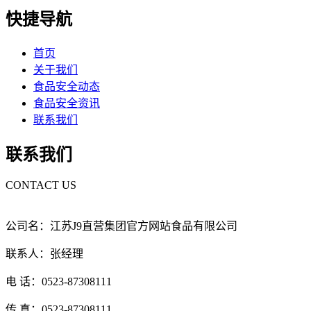
快捷导航
首页
关于我们
食品安全动态
食品安全资讯
联系我们
联系我们
CONTACT US
公司名：江苏J9直营集团官方网站食品有限公司
联系人：张经理
电 话：0523-87308111
传 真：0523-87308111