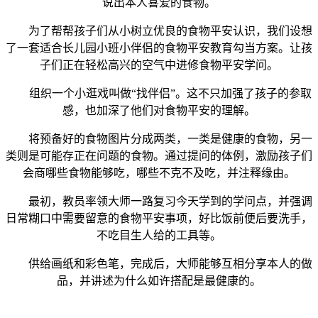
说出本人喜爱的食物。
为了帮帮孩子们从小树立优良的食物平安认识，我们设想
了一套适合长儿园小班小伴侣的食物平安教育勾当方案。让孩
子们正在轻松高兴的空气中进修食物平安学问。
组织一个小逛戏叫做“找伴侣”。这不只加强了孩子的参取
感，也加深了他们对食物平安的理解。
将预备好的食物图片分成两类，一类是健康的食物，另一
类则是可能存正在问题的食物。通过提问的体例，激励孩子们
会商哪些食物能够吃，哪些不克不及吃，并注释缘由。
最初，教员率领大师一路复习今天学到的学问点，并强调
日常糊口中需要留意的食物平安事项，好比饭前便后要洗手，
不吃目生人给的工具等。
供给画纸和彩色笔，完成后，大师能够互相分享本人的做
品，并讲述为什么如许搭配是最健康的。