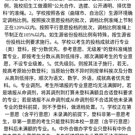
例，我校招生工做遵照“公允合作、选拔、公开通明、择优登
科”的准绳。2。学校按照各省（曲辖市、自治区）生源环境确
定调档比例。按照挨次意愿投档的批次，调档比例准绳上节制
正在120%以内。按照平行意愿投档的批次，调档比例准绳上
节制正在105%以内。如生源省份投档比例有特殊，按生源省
份投档比例要求施行。4。学校以考生的投档成就进行专业
（类）登科，按“分数优先、参考意愿、无级差”的登科准绳放
置专业，即按考生分数从高到低排序，顺次满脚考生的专业意
愿，不设专业级差。5。优先级别。则按其法子施行，若无，
按高考原始分数登科；当原始分数不异时则按单科挨次及分数
从高到低排序，顺次为语文、数学、外语，成就高者优先登
科。6。专业调剂。考生所填报的专业意愿均无法满脚时，若
是填报从命调剂，将其调剂到打算未登科满额且合适登科要求
的专业；若是填报不从命调剂或从命调剂但不合适其他未录满
专业的登科前提，则不予登科，做退档处置。7。学校正在第
一意愿（含平行意愿）未录满的前提下，登科非第一意愿考
生，非第一意愿的考生只能登科到本校一意愿（含平行意愿）
登科后未满额的专业。8。中外合做办学专业只登科有中外合