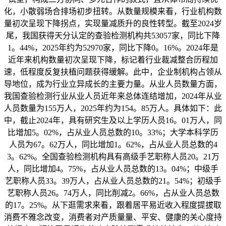
化，小散弱场合排场初步扭转。从数量规模来看，行业机构数
量初次呈现下降拐点，实现量减质升的良性转型。截至2024岁
尾，我国获得天分认定的查验检测机构共53057家，同比下降
1。44%，2025年约为52970家，同比下降0。16%。2024年是
近年来机构数量初次呈现下降，标记着行业裁减整合历程加
速，低程度反复扶植问题获得缓解。此中，企业制机构占领从
导地位，成为行业立异成长的主要力量。从业人员数量方面，
我国查验检测行业从业人员近年来总体连结增加，2024年从业
人员数量为155万人，2025年约为154。85万人。具体如下：此
中，截止2024年，具有研究生及以上学历人员16。01万人，同
比增加5。02%，占从业人员总数的10。33%；大学本科学历
人员为67。62万人，同比增加1。62%，占从业人员总数的4
3。62%。全国查验检测机构具有高级手艺职称人员20。21万
人，同比增加4。75%，占从业人员总数的13。04%；中级手
艺职称人员33。39万人，占从业人员总数的21。54%；初级手
艺职称人员26。74万人，同比削减2。66%，占从业人员总数
的17。25%。从下逛需求来看，跟着居平易近收入程度提拔取
消费不雅念改变，消费者对产质量量、平安、健康的关心度持