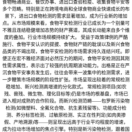
食物畅通商业、餐饮办事、进出口查验检疫、收集食物平安等
多个范畴。特别是正在跨境电商和全球食物商业快速成长的布
景下，进出口食物检测的需求显著增加，成为行业新的增加
点。从市场规模来看，食物平安检测行业已成长为一个别量可
不雅且连结稳健增加态势的财产赛道，其成长动能来自多个维
度的叠加。行业市场规模持续扩大。 受益于政策律例的严酷
施行、食物平安认识的提拔、食物财产链的耽误以及新兴食物
品类的不竭出现，食物平安检测的市场需求持久连结兴旺。即
便正在宏不雅经济面对必然压力的期间，食物平安检测因其刚
性需求属性，表示出了较强的抗周期波动能力。出格是正在严
沉食物平安事务发生后，往往会带来一波集中的检测需求，进
一步鞭策市场规模的阶段性扩张。市场呈现出较着的常规检测
稳增加、新兴检测高增速的分化款式。 常规检测项目(如农
残、兽残、微生物、理化目标等)仍是市场的根基盘，市场已
进入相对成熟的合作阶段。而新兴检测范畴——包罗新污染物
检测(如微塑料、全氟化合物、抗生素残留等)、功能成分检
测、养分标签检测、过敏原检测、实正在性判定(如肉类掺
假、产地溯源)等——则呈现出远高于行业平均程度的增速，
成为拉动市场增加的焦点引擎。特别是新污染物检测，跟着国