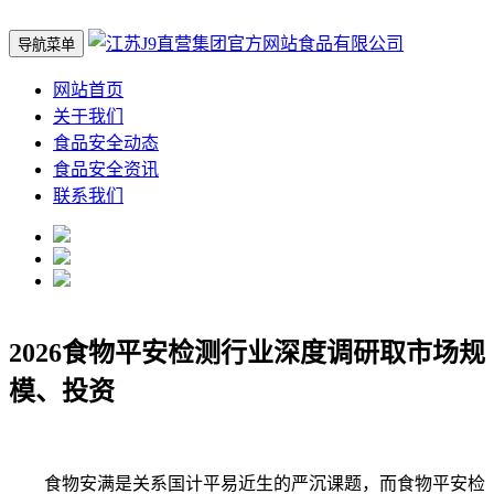
导航菜单
网站首页
关于我们
食品安全动态
食品安全资讯
联系我们
2026食物平安检测行业深度调研取市场规
模、投资
食物安满是关系国计平易近生的严沉课题，而食物平安检