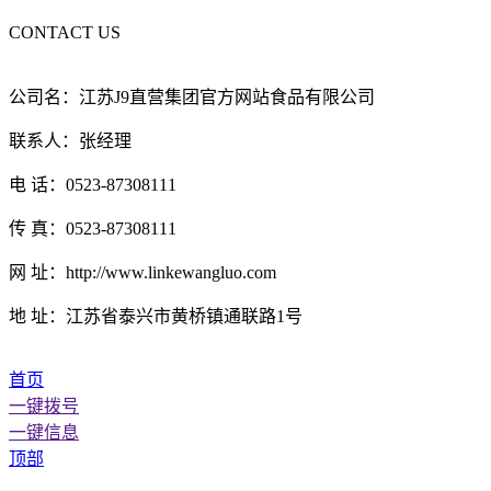
CONTACT US
公司名：江苏J9直营集团官方网站食品有限公司
联系人：张经理
电 话：0523-87308111
传 真：0523-87308111
网 址：http://www.linkewangluo.com
地 址：江苏省泰兴市黄桥镇通联路1号
首页
一键拨号
一键信息
顶部