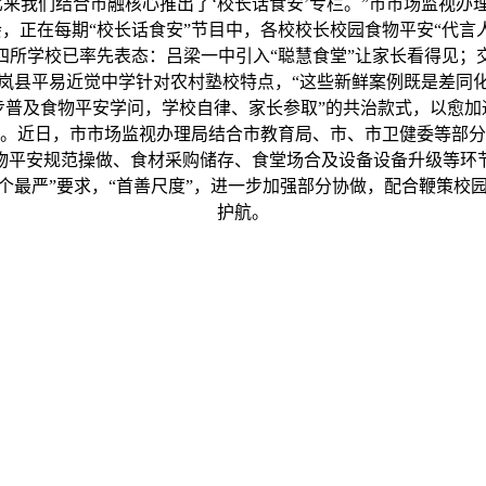
来我们结合市融核心推出了‘校长话食安’专栏。”市市场监视
，正在每期“校长话食安”节目中，各校校长校园食物平安“代言
四所学校已率先表态：吕梁一中引入“聪慧食堂”让家长看得见；
岚县平易近觉中学针对农村塾校特点，“这些新鲜案例既是差同
步普及食物平安学问，学校自律、家长参取”的共治款式，以愈加
拳。近日，市市场监视办理局结合市教育局、市、市卫健委等部分
物平安规范操做、食材采购储存、食堂场合及设备设备升级等环
个最严”要求，“首善尺度”，进一步加强部分协做，配合鞭策
护航。