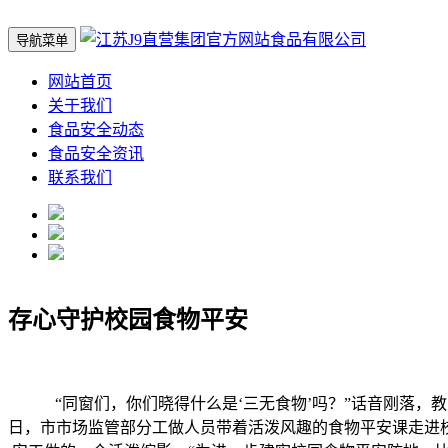
导航菜单
网站首页
关于我们
食品安全动态
食品安全资讯
联系我们
存心守护校园食物平安
“同窗们，你们晓得什么是‘三无食物’吗？”话音刚落，教
日，市市场监管部分工做人员带着活泼风趣的食物平安课走进