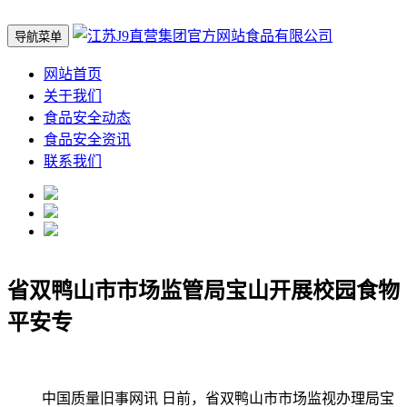
导航菜单
网站首页
关于我们
食品安全动态
食品安全资讯
联系我们
省双鸭山市市场监管局宝山开展校园食物
平安专
中国质量旧事网讯 日前，省双鸭山市市场监视办理局宝