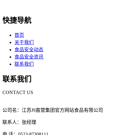
快捷导航
首页
关于我们
食品安全动态
食品安全资讯
联系我们
联系我们
CONTACT US
公司名：江苏J9直营集团官方网站食品有限公司
联系人：张经理
电 话：0523-87308111