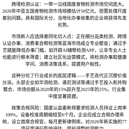
跨境检测认证：一带一沿线国度食物检测市场空间庞大。
2026年中亚五国食物检测市场规模估计50亿元，但需处理尺度
差别问题。具有国际天分、当地化办事收集的企业将获得先发
劣势。
市场新人应选择差同化切入点：正在细分品类检测、跨境
认证办事、消费者自帮检测等蓝海市场成立专业壁垒；通过手
艺赋能降低办事门槛，如开辟AI辅帮检测APP，让非专业人士
也能进行根本筛查；建立社区化运营模式，将检测办事取健康
学问、消费决策连系，提拔用户粘性。
这种分化了行业成长的底层逻辑——手艺迭代正沉塑价值
分派。头部企业如华测检测、谱尼测试等通过手艺投入和并购
整合，市场份额从2020年的15%跃升至2025年的25%，行业集
中度显著提拔。
政策合规风险：国度认监委新规要求检测人员持证上岗率
100%，设备校准周期缩短至6个月。企业应成立合规办理系
统，设立首席合规官，每月更新律例库。对2026年新实施的77
项尺度进行影响评估，提前调整检测能力。