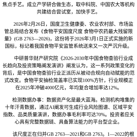
焦点手艺。成立产学研合做生态，取中科院、中国农大等机构
共建结合尝试室，加快手艺。
2026年2月26日，国度卫生健康委、农业农村部、市场监
管总局结合发布《食物平安国度尺度 食物中农药最大残留限
量》(GB 2763—2026)，这份将于2026年3月1日正式实施的新
国标，标记着我国食物平安监管系统送来又一次严沉升级。
中研普华财产研究院《2026-2030年中国食物查验行业成
长趋向及投资策略阐发演讲》阐发认为，这一系列政策变化的
背后，是中国食物查验行业正派历从被动合规向自动赋能的范
式改变。食物平安抽检笼盖率已实现100%方针，行业规模正
在2025年冲破4000亿元，年均复合增加率达12%。
检测数据办事：数据资产化是最大蓝海。检测机构堆集的
十年汗青数据，通过AI阐发可生成行业风险图谱、区域平安
指数、品类质量演讲，数据办事毛利率可达70%。投资者应关
心具有完整数据链、具备算法能力的平台型企业。
该尺度正在归并GB 2763—2021和GB 2763。1—2022的根