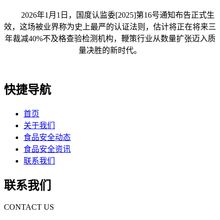
2026年1月1日，国度认监委[2025]第16号通知布告正式生
效，这场被业界称为史上最严的认证法则，估计将正在将来三
年裁减40%不及格查验检测机构，鞭策行业从数量扩张迈入质
量决胜的新时代。
快捷导航
首页
关于我们
食品安全动态
食品安全资讯
联系我们
联系我们
CONTACT US