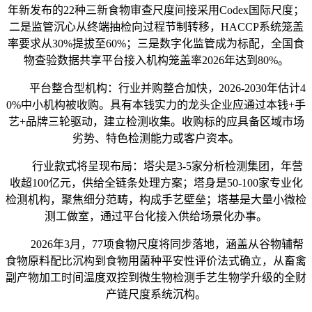
年新发布的22种三新食物审查尺度间接采用Codex国际尺度；
二是监管沉心从终端抽检向过程节制转移，HACCP系统笼盖
率要求从30%提拔至60%；三是数字化监管成为标配，全国食
物查验数据共享平台接入机构笼盖率2026年达到80%。
平台整合型机构：行业并购整合加快，2026-2030年估计4
0%中小机构被收购。具有本钱实力的龙头企业应通过本钱+手
艺+品牌三轮驱动，建立检测收集。收购标的应具备区域市场
劣势、特色检测能力或客户资本。
行业款式将呈现布局：塔尖是3-5家分析检测集团，年营
收超100亿元，供给全链条处理方案；塔身是50-100家专业化
检测机构，聚焦细分范畴，构成手艺壁垒；塔基是大量小微检
测工做室，通过平台化接入供给场景化办事。
2026年3月，77项食物尺度将同步落地，涵盖从谷物辅帮
食物原料配比沉构到食物用菌种平安性评价法式确立，从畜禽
副产物加工时间温度双控到微生物检测手艺生物学升级的全财
产链尺度系统沉构。