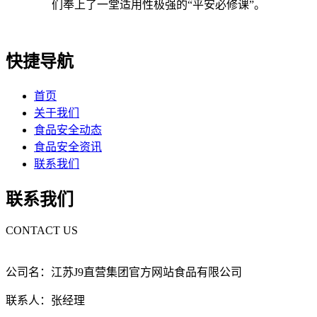
们奉上了一堂适用性极强的“平安必修课”。
快捷导航
首页
关于我们
食品安全动态
食品安全资讯
联系我们
联系我们
CONTACT US
公司名：江苏J9直营集团官方网站食品有限公司
联系人：张经理