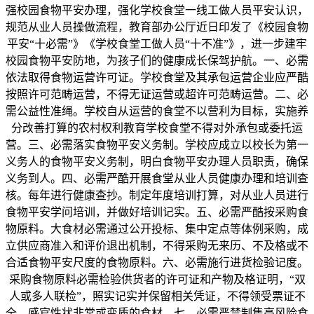
强校园食物平安办理，强化学校食堂一线工做人员平安认识，
规范从业人员操做流程，教育部办公厅近日印发了《校园食物
平安“十必需”》《学校食堂工做人员“十不准”》，进一步建牢
校园食物平安防地，为孩子们的健康成长保驾护航。一、必需
依法取得食物运营许可证。学校食堂及其承包运营企业应严酷
按照许可范畴运营，不得无证运营或超许可范畴运营。二、必
需公益性准绳。学校自从运营的食堂不以营利为目标，实施养
分改善打算的农村权利教育学校食堂不得对外承包或委托运
营。三、必需落实食物平安义务制。学校应成立以校长为第一
义务人的食物平安义务制，明白食物平安办理人员职责，确保
义务到人。四、必需严酷开展食堂从业人员健康办理和培训查
核。每年进行健康查抄。制定年度培训打算，对从业人员进行
食物平安学问培训，并做好培训记实。五、必需严酷按采购食
物原料。大食材必需通过公开投标、集中定点等体例采购，成
立供应商准入和评价退出机制，不得采购无来历、不及格或不
合适食物平安尺度的食物原料。六、必需施行进货检验记度。
采购食物原料必需检验供货者的许可证和产物及格证明，“双
人或多人联检”，照实记实并保留相关凭证，不得领受票证不
全、感官性状非常或变质的食材。七、必需严禁制售高风险食