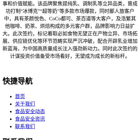
事和价值赋能。该品牌聚焦提纯乳、调制乳等立异品类，曾成
功打制“冰博克”“超等奶”等多款市场爆款，同时鄙人旅客户
中，具有茶颜悦色、CoCo都可、茶百道等大客户，及浩繁其
他咖啡、奶茶、烘焙构成的多元客户群，品牌影响力日益扩
大。此次签约，标记着取必如食物无望正在产物立异、市场拓
展、供应链优化等环节范畴实现严沉冲破，配合开辟乳业增加
新蓝海，为中国高质量成长注入强劲新动力。同时此次签约的
计谋投资价值备受市场看好，无望成为成长的新标杆。
快捷导航
首页
关于我们
食品安全动态
食品安全资讯
联系我们