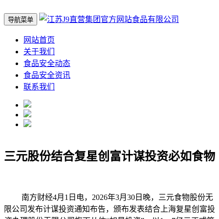
导航菜单
网站首页
关于我们
食品安全动态
食品安全资讯
联系我们
三元股份结合复星创富计谋投资必如食物
南方财经4月1日电，2026年3月30日晚，三元食物股份无
限公司发布计谋投资通知布告，颁布发表结合上海复星创富投