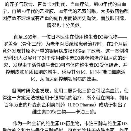
的芥子气软膏、普鲁卡因封闭、自血疗法，到60年代的白血
宁，再到70年代的乙亚胺、80年代的乙双吗啉，大多数药物都
因疗效不理想或有严重的副作用而被历史淘汰，而放眼国际，
情况也十分类似。
直至1985年，一位日本医生在使用维生素D3类似物——
罗盖全（骨化三醇）为老年骨质疏松患者治疗时，在2个月后
意外发现其原本严重的银屑病皮损也得到了改善。这一案例推
动科研人员展开了对于使用维生素D3类药物治疗银屑病的研
究，发现由于活性维生素D3可与体内维生素D3受体结合，并
控制皮肤角质细胞的增生，诱导其分化、同时抑制T细胞活
化，从而达到控制银屑病的效果。
但同时研究也发现，使用口服骨化三醇会引起高血钙，使
得这一方案无法被应用于银屑病的治疗，所幸就在同年，拥有
百年历史的丹麦药企利奥制药（LEO Pharma）成功研制出了
维生素D3衍生物——卡泊三醇。
作为一种全新的维生素D3衍生物，卡泊三醇与维生素D3
受体的亲和力与骨化三醇相似，可直接涂抹于皮肤表面，作用