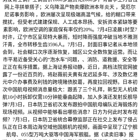
网上寻拼单搭子；义乌降温产物卖爆欧洲本年炎天 ，受厄尔
尼诺事务影响 ，欧洲屡次呈现极端高温气候，给的糊口带来
搅扰，但受老式建建保规、人工成本昂扬、安拆资本紧缺等要
素影响，欧洲空调的家庭保有率仅约20%。7月4日凌晨1时至7
时许，辽宁市区呈现特大暴雨，短时降雨强度冲破当地不雅测
汗青，全市转移生齿3596人。7月5日，封面旧事记者从本地领
会到，社会糊口次序逐渐恢复，城区公交全数恢复运营。而让
市平易近备受关心的“泡水车”问题，、消防、道救援、安全等
正正在有序措置。据上海证券报动静，近日，高档法院官网披
露了一份近百页的，将赵薇前夫黄有龙迟延多年、涉及数亿港
元中介办事费及利钱的跨境赌债胶葛，再度拉回视野。日本初
次中国航母视频消息量极大：跟丢了三个礼拜，新型无人机续
航10小时拆卸仅需10分钟能垂曲起降，加入多演还发射反舰导
弹7月3日，日本防卫省初次发布跟拍中国航母编队近海锻炼的
现场视频。从视频中能够看出哪些消息？日方为何此时发布视
频？7月3日，日本防卫省统合幕僚监部正在社交上发布了侵占
队正在日本周边海空域他国舰机的视频，画面中呈现了辽宁舰
航母、055型万吨大驱等中国海军舰艇。据《读卖旧事》报