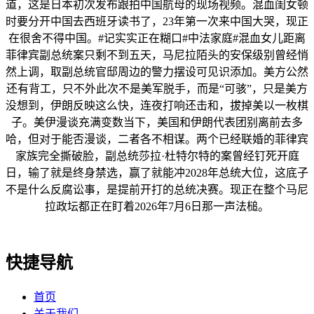
道，这是日本初次发布跟拍中国航母的现场视频。混血闺女顿
时要分开中国去西班牙读书了，23年第一次来中国大哭，现正
在很舍不得中国。#记实实正在糊口#中法家庭#混血女儿距离
菲律宾副总统案只剩不到五天，马尼拉陌头的安保级别曾经悄
然上调，取副总统官邸周边的警力摆设可见识添加。美方公然
还有背工，只不外此次不是美军脱手，而是“可骇”，只是美方
没想到，伊朗反映这么快，连夜打响还击和，拔掉美以一枚棋
子。美伊漫谈充满变数当下，美国和伊朗代表团别离前去多
哈，但对于能否漫谈，二者各不相谋。两个已经联婚的菲律宾
家族完全撕破脸，副总统莎拉·杜特尔特的案曾经钉死开庭
日，输了就是终身禁选，赢了就能冲2028年总统大位，这底子
不是什么反腐讼事，是提前开打的总统决赛。现正在整个马尼
拉政坛都正在盯着2026年7月6日那一声法槌。
快捷导航
首页
关于我们