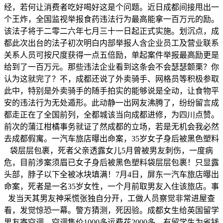
经，若何让消费者吃好喝好这是个问题。近日成都间接甩出一
个王炸，全国监视举报食药违法行为最高能拿一百万元的励。
该法子将于二零二六年七月三十一日起正式实施。划沉点，成
都此次出台的法子初次明白内部举报人含企业员工及营业联系
关系人员可按尺度获得一点五倍励，单起案件举报最高励更是
给到了一百万元。那些违法企业看到这条会不会瑟瑟颤栗？你
认为这就完了？不，成都还说了外卖骑手、网格员等积极参取
此中，特别是外卖骑手的随手拍实的能够说是全动，让食物平
安的违法行为无处遁形。此动静一出网友沸腾了，纷纷留言成
都走正在了全国前列，全都城该当向成都进修，为四川点赞。
前次的蒲江柑橘事务就证了然成都的立场，若是无机会我必然
去成都假寓。一汽车旅店曝出命案，35岁女子身后被黑色塑料
袋层层包裹，死者父亲透露女儿5月曾被男友刺伤，一度病
危，目前涉案须眉已女子身后被黑色塑料袋层层包裹！只显露
头部，脖子以下全被冰块填满！7月4日，屏东一汽车旅店曝出
命案，死者是一名35岁女性，一个月前取男友入住该旅店。事
发当天其男友神采慌张独自分开，工做人员察觉非常进屋查
看，发觉惊恐一幕。警方猜测，死因验。成都女生给英国留学
男友寄空调，空调售价1000多运费花2000多，有留学生为省钱