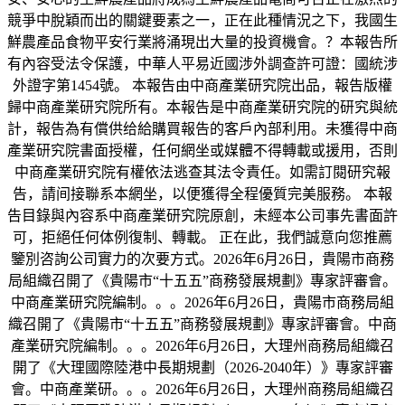
競爭中脫穎而出的關鍵要素之一，正在此種情況之下，我國生
鮮農產品食物平安行業將涌現出大量的投資機會。？本報告所
有內容受法令保護，中華人平易近國涉外調查許可證：國統涉
外證字第1454號。 本報告由中商產業研究院出品，報告版權
歸中商產業研究院所有。本報告是中商產業研究院的研究與統
計，報告為有償供给給購買報告的客戶內部利用。未獲得中商
產業研究院書面授權，任何網坐或媒體不得轉載或援用，否則
中商產業研究院有權依法逃查其法令責任。如需訂閱研究報
告，請间接聯系本網坐，以便獲得全程優質完美服務。 本報
告目錄與內容系中商產業研究院原創，未經本公司事先書面許
可，拒絕任何体例復制、轉載。 正在此，我們誠意向您推薦
鑒別咨詢公司實力的次要方式。2026年6月26日，貴陽市商務
局組織召開了《貴陽市“十五五”商務發展規劃》專家評審會。
中商產業研究院編制。。。2026年6月26日，貴陽市商務局組
織召開了《貴陽市“十五五”商務發展規劃》專家評審會。中商
產業研究院編制。。。2026年6月26日，大理州商務局組織召
開了《大理國際陸港中長期規劃（2026-2040年）》專家評審
會。中商產業研。。。2026年6月26日，大理州商務局組織召