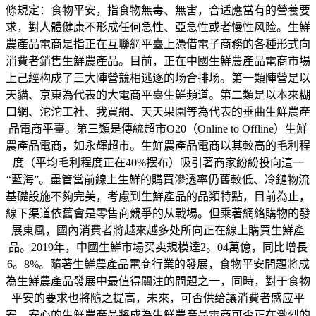
條規定：食物平安，指食物無毒、無害，合适應當有的營養要
求，對人體健康不形成任何急性、亞急性或者慢性风险。生鮮
農產品電商是指正在互聯網平臺上憑借電子商務的各種形式向
消費者銷售生鮮農產品。目前，正在中國生鮮農產品電商市場
上己經构成了三大陣營競相逃逐的场合排场。第一類陣營是以
天貓、京東為代表的大電商平臺生鮮頻道。第二類是以本來糊
口網、沱沱工社、我買網、天天果園等為代表的垂曲生鮮農產
品電商平臺。第三類是傳統超市O20（Online to Offline）生鮮
農產品電商，如永輝超市。生鮮農產品電商以其較高的毛利程
度（平均毛利程度正在40%摆布）吸引著商家紛紛投向這一
“藍海”。盡管當前線上生鮮的購買滲透率仍舊較低、冷鏈物流
基礎設施不夠完美，考慮到生鮮產品的品類特點，目前為止，
線下渠道依舊會是零售商競爭的从戰場。但乘著網絡購物的發
展東風，國內消費者將越來越多处所向正在線上購買生鮮產
品。2019年，中國生鮮市場买卖規模達2。04萬億，同比增長
6。8%。隨著生鮮農產品電商行業的發展，食物平安問題將成
為生鮮農產品發展中最值得關注的問題之一，同時，對于食物
平安的要求也將隨之提高，未來，可否供给讓消費者感应平
安、安心的生鮮農產品將成為生鮮農產品電商可否正在激烈的