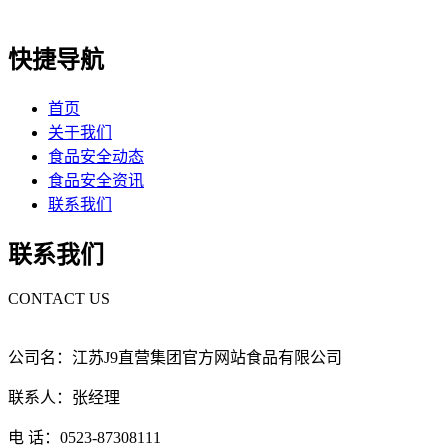
快捷导航
首页
关于我们
食品安全动态
食品安全资讯
联系我们
联系我们
CONTACT US
公司名：江苏J9直营集团官方网站食品有限公司
联系人：张经理
电 话：0523-87308111