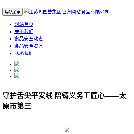
导航菜单
网站首页
关于我们
食品安全动态
食品安全资讯
联系我们
守护舌尖平安线 陪铸义务工匠心——太
原市第三