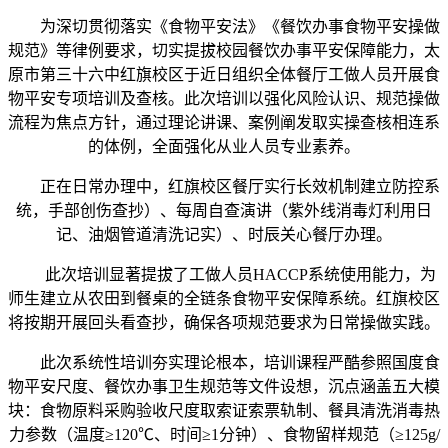
为深切贯彻落实《食物平安法》《餐饮办事食物平安操做
规范》等律例要求，切实提拔校园餐饮办事平安保障能力，太
原市第三十六中红旗校区于近日组织全体餐厅工做人员开展食
物平安专项培训及查核。此次培训以强化风险认识、规范操做
流程为焦点方针，通过理论讲课、案例阐发取实操查核相连系
的体例，全面强化从业人员专业素养。
正在日常办理中，红旗校区餐厅实行长效机制建立防控系
统，手部创伤查抄）、每周自查演讲（紫外线消毒灯利用日
记、油烟管道清洗记实）、时辰关心餐厅办理。
此次培训显著提拔了工做人员HACCP系统使用能力，为
师生建立从农田到餐桌的全链条食物平安保障系统。红旗校区
将按期开展回头看查抄，确保各项规范要求为日常操做实践。
此次系统性培训夯实理论根本，培训课程严酷参照国度食
物平安尺度、餐饮办事卫生规范等文件设想，沉点涵盖五大模
块：食物原料采购验收尺度取索证索票轨制、餐具清洗消毒热
力参数（温度≥120℃、时间≥1分钟）、食物留样规范（≥125g/