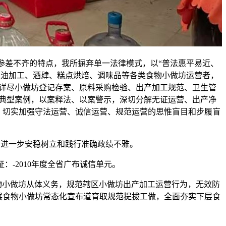
差不齐的特点，我所摒弃单一法律模式，以“普法惠平易近、
粮油加工、酒肆、糕点烘焙、调味品等各类食物小做坊运营者，
详尽小做坊登记存案、原料采购检验、出产加工规范、卫生管
典型案例，以案释法、以案警示，深切分解无证运营、出产净
，切实加强守法运营、诚信运营、规范运营的思惟盲目和步履盲
进一步安稳树立和践行准确政绩不雅。
证：-2010年度全省广布诚信单元。
小做坊从体义务，规范辖区小做坊出产加工运营行为，无效防
展食物小做坊常态化宣布道育取规范提拔工做，全面夯实下层食