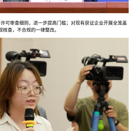
可审查细则，进一步提高门槛；对现有获证企业开展全笼盖
规核查，不合规的一律整改。