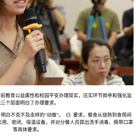
教育公益属性和校园平安办理现实，压实环节岗亭和强化监
视三个层面明白了办理要求。
白不克不及走样的“动做”。《》要求，餐食从烧熟到食用间
公用、密闭、保温设备，并对分餐人员提出洗手消毒、佩带口罩
等具体要求。