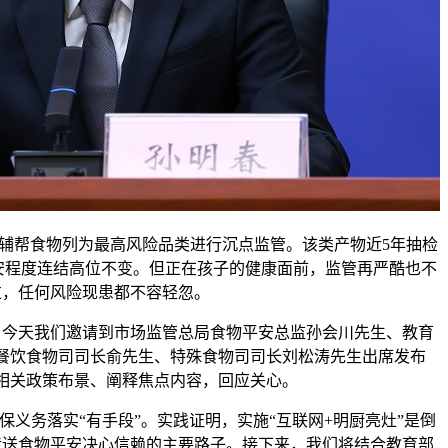
帮食物列为最高风险品类进行沉点监管。该类产物近5年抽检
平安程度连结高位不变。但正在孩子的健康面前，监管再严酷也不
过，任何风险现患都不容轻忽。
天我们邀请到市场监管总局食物平安总监孙会川先生、教育
餐饮食物司司长俞先生、特殊食物司司长刘松涛先生出席发布
相关政策布景、阐释焦点内容，回应关心。
义务落实“有手段”。实践证明，实施“互联网+明厨亮灶”是倒
传送食物平安决心信赖的主要路子。接下来，我们将结合教育部