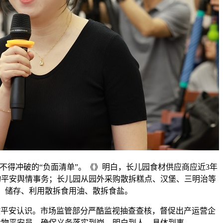
得冲破的“负面清单”。《》明白，长儿园食材供应商应近3年
物平安舆情事务；长儿园从园外采购散拆糕点、汉堡、三明治等
、储存、利用散拆食用油、散拆食盐。
平安认识。市场监管部分严酷监视抽查查核，督促出产运营企
食物平安员，确保义务落实到岗、明白到人、具体到事。