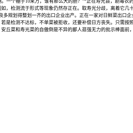
。一个棚子10来万，谁有那么大的胆？”“正在寿光县，剧毒
例如，检测流于形式等现象仍然存正在。取寿光分歧，离着它几
良多规划得整划一齐的出口企业出产。正在一家对日鲜菜出口企业
且，若是检测不达标，不单菜被拒收，还要补偿日方丧失。只需按
，安丘菜和寿光菜的自傲倒是不异的鄙人逛强无力的批示棒面前