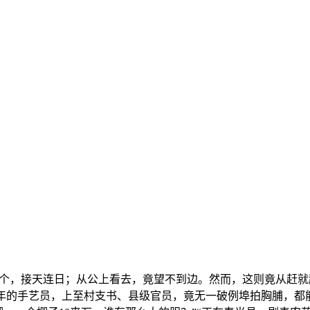
接天连日；从公上看去，竟望不到边。然而，这则竟从赶就起
多年的手艺员，上至村支书、县级官员，竟无一破例埠拍胸脯，都能