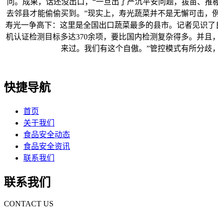
问。成果，话还没出口，“一旦出了严沉平安问题，拔苗、推棚
去邻县才能偷偷买到。”现实上，寿光蔬菜并不是无懈可击，
寿光一争高下：这里是全国出口蔬菜最多的县市。记者见识了
机认证检测目标多达370余项，要比国内检测复杂得多。并
来过。我们有这个自傲。”管控模式有所分歧
快捷导航
首页
关于我们
食品安全动态
食品安全资讯
联系我们
联系我们
CONTACT US