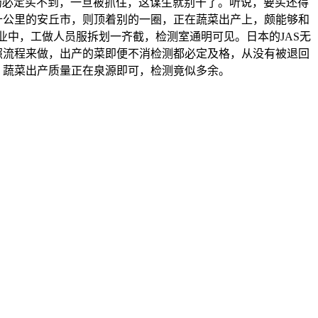
农药必定买不到，一旦被抓住，这谋生就别干了。听说，要买还得
十公里的安丘市，则顶着别的一圈，正在蔬菜出产上，颇能够和
中，工做人员服拆划一齐截，检测室通明可见。日本的JAS无
照流程来做，出产的菜即便不消检测都必定及格，从没有被退回
，蔬菜出产质量正在泉源即可，检测竟似多余。