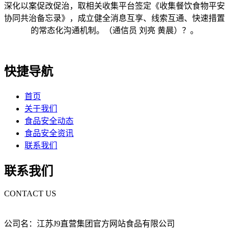
深化以案促改促治，取相关收集平台签定《收集餐饮食物平安
协同共治备忘录》，成立健全消息互享、线索互通、快速措置
的常态化沟通机制。（通信员 刘亮 黄晨）？。
快捷导航
首页
关于我们
食品安全动态
食品安全资讯
联系我们
联系我们
CONTACT US
公司名：江苏J9直营集团官方网站食品有限公司