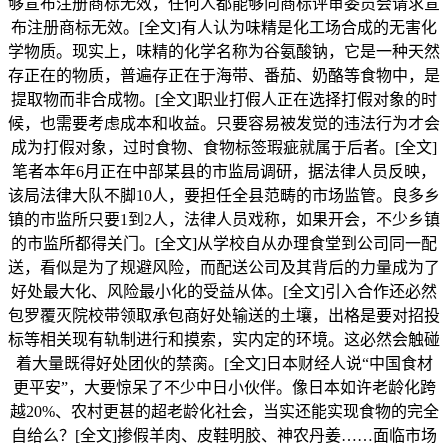
够宣布注册商标无效，任何人都能够向商标评审委员会请求宣
布注册商标无效。[全文]有人认为味精是化工场合成的无害化
学物质。现实上，味精的化学名称为谷氨酸钠，它是一种天然
存正在的物质，普遍存正在于海带、番茄、奶酪等食物中，是
提取物而非合成物。[全文]职业打假人正在选择打假对象的时
候，也需要考虑成本和收益。只要容易被发觉的违法行为才会
成为打假对象，过时食物、食物标签瑕疵就属于后者。[全文]
笔者本年6月正在中部某县的市监局调研，据法律人员反映，
该局法律大队不脚10人，要担任全县范畴的市场监管。良多乡
镇的市监所只要1到2人，法律人员戏称，如果开会，不少乡镇
的市监所都得关门。[全文]从学校自从办理食堂到公司同一配
送，看似是为了规避风险，而配送公司及其背后的力量成为了
好处最大化、风险最小化的受益从体。[全文]引入合作还必然
包罗覆灭院校带领取承包商好处输送的土壤，出格是要对招投
标等相关现有轨制进行和摸索，实内定的环境。这必然会触碰
着大量既得好处团伙的禁脔。[全文]日本财经人说“中国食材
更平安”，大要惊呆了不少中日小伙伴。像日本如许老龄化跨
越20%、农村更甚的超老龄化社会，当实还能实现食物的完全
自给么？[全文]掺假羊肉、皮鞋明胶、神农丹姜……面临市场