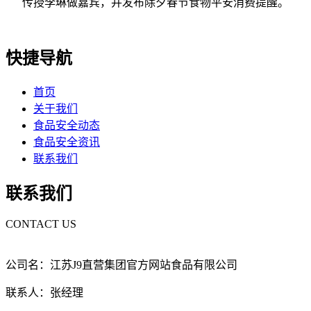
传授李琳做嘉宾，并发布除夕春节食物平安消费提醒。
快捷导航
首页
关于我们
食品安全动态
食品安全资讯
联系我们
联系我们
CONTACT US
公司名：江苏J9直营集团官方网站食品有限公司
联系人：张经理