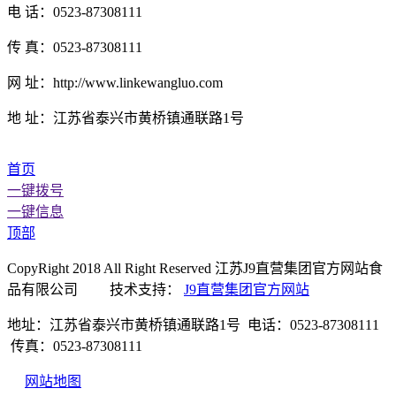
电 话：0523-87308111
传 真：0523-87308111
网 址：http://www.linkewangluo.com
地 址：江苏省泰兴市黄桥镇通联路1号
首页
一键拨号
一键信息
顶部
CopyRight 2018 All Right Reserved 江苏J9直营集团官方网站食
品有限公司 技术支持：
J9直营集团官方网站
地址：江苏省泰兴市黄桥镇通联路1号 电话：0523-87308111
传真：0523-87308111
网站地图