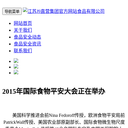
导航菜单
网站首页
关于我们
食品安全动态
食品安全资讯
联系我们
2015年国际食物平安大会正在举办
美国科学推进会前Nina Fedoroff传授，欧洲食物平安局前
PatrickWall传授、美国农业部原副部长、国际食物微生物尺度