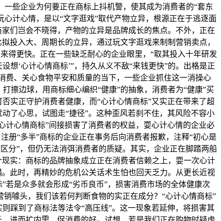
，一些企业为何要正在商标上抖机警，使其成为消费者的“套东
玩心计心情，是以“文字逛戏”取代产物立异，根源正在于逃逐面
商家们岂会不晓得，产物的立异是品牌成长的焦点。不外，正在
比拟投入大、周期长的立异，通过玩文字逛戏来制制营销卖点，
来得更快。正在一些缺乏耐心的企业眼里，“取其投入十年研发
设想‘心计心情商标’”，持久从义不敌“来钱更快”的。出格是正
消费、关心食物平安和质量的当下，一些企业抓住这一消操心
打擦边球，用商标细心编织“健康”的抽象，消费者为“健康”买
可否实正守护消费者健康，而“心计心情商标”又实正在带来了超
就动了心思，试图走“捷径”。这种歪风若刹不住，其风险不容小
“心计心情商标”间接损害了消费者的权益，耍心计心情的企业必
注册“多半”商标的企业正在事务后向消费者报歉，注释“初心是
区分”，但仍无法消弭消费者的质疑。其实，企业正在脚踏两船
个现实：商标的品牌抽象成立正在消费者信赖之上，耍一次心计
塌。此时，再精妙的危机公关话术生怕也回天乏力。从更长近视
标”若是众多就会形成“劣币良币”，损害消费市场的全体健康次
为营销噱头，我们该若何判断食物的实正在成分？“心计心情商标”
实则踩到了商标法等法令“高压线”。这一现象若延伸，将损害其
长，进而扩内需、促消费的好。试想，若是我们正在购物时疑虑