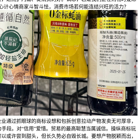
心计心情商家斗智斗怯，消费市场若何能连结兴旺的活力？
企业通过抓眼球的商标设想和包拆创意拉动产物发卖无可厚非，
为手段。对“信用”爱惜。贸易的最高聪慧当属诚信。操纵商标玩
可以或许尝到甜头，但长久势必自毁长城。要想产物脱颖而出，