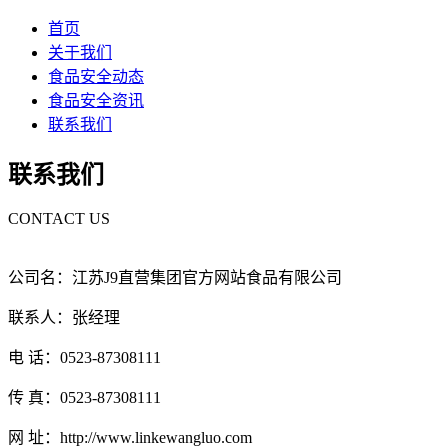
首页
关于我们
食品安全动态
食品安全资讯
联系我们
联系我们
CONTACT US
公司名：江苏J9直营集团官方网站食品有限公司
联系人：张经理
电 话：0523-87308111
传 真：0523-87308111
网 址：http://www.linkewangluo.com