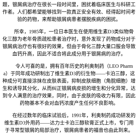
题，银屑病治疗在很长一段时间里，困扰着临床医生与科研工
作者。人们都希望能够找到一款真正安全有效、经得起时间考
验的药物，来帮助银屑病患者摆脱疾病的困扰。
所幸，1985年，一位日本医生在使用维生素D3类似物骨
化三醇为老年骨质疏松患者治疗时，意外发现了药物成分对于
银屑病治疗也有很好的效果，但由于骨化三醇大量口服会导致
血钙升高，因此不适合将此成分用于银屑病的治疗。
令人可喜的是，拥有百年历史的利奥制药（LEO Pharm
a）于同年成功研制出了维生素D3的衍生物——卡泊三醇，这
种成分可直接涂抹在皮肤表面，抑制皮肤细胞（角脘细胞）增
生和诱导其分化，从而纠正银屑病皮损的增生和分化异常，达
到令人满意的治疗效果，同时，由于皮肤的吸收力有限，因此
药物基本不会对血钙浓度产生任何不良影响。
在经过数年的临床试验后，1991年，利奥制药成功研发的
维生素D3外用药——达力士卡泊三醇软膏正式上市，专门用
于寻常型银屑的局部治疗，银屑病患者的福音也由此到来。